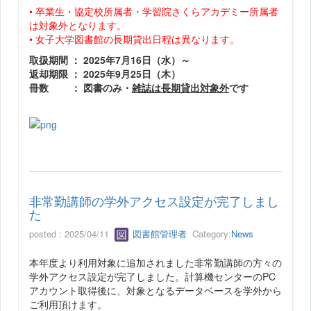
• 卒業生・協定校所属者・学習院さくらアカデミー所属者
は対象外となります。
• 女子大学図書館の長期貸出日程は異なります。
取扱期間 ： 2025年7月16日（水）～
返却期限 ： 2025年9月25日（木）
冊数 ： 図書のみ・
雑誌は長期貸出対象外
です
非常勤講師の学外アクセス設定が完了しまし
た
posted : 2025/04/11
図書館管理者
Category:
News
本年度より利用対象に追加されました非常勤講師の方々の
学外アクセス設定が完了しました。計算機センターのPC
アカウント取得後に、対象となるデータベースを学外から
ご利用頂けます。