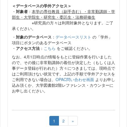
＜データベースの学外アクセス＞
・
対象者
：
本学の専任教員（副手含む）・非常勤講師・学
部生・大学院生・研究生・委託生・法務研修生
※研究員の方々は利用対象外となります。ご了
承ください。
・
対象のデータベース
：
データベースリスト
の「学外」
項目にボタンのあるデータベース
・
アクセス方法
：
こちら
をご確認ください。
なお、4月1日時点の情報をもとに登録作業を行いました
ので、その後に非常勤講師の着任が決定した（もしくは人
事データ登録が行われた）方々につきましては、現時点で
はご利用頂けない状況です。上記の手順で学外アクセスを
ご利用できない場合は、
OPAC問い合わせ画面
よりお申し
込み頂くか、大学図書館2階レファレンス・カウンターに
お申し出ください。
1
2
»