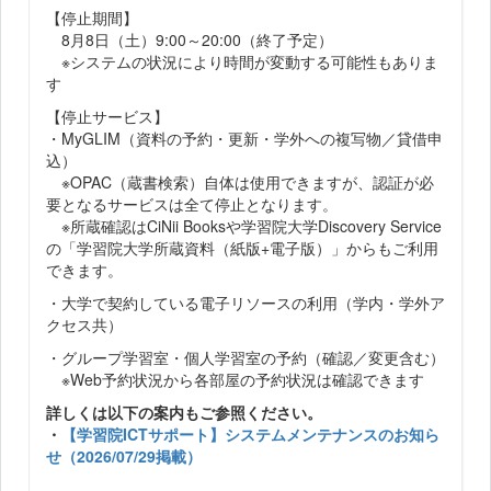
【停止期間】
8月8日（土）9:00～20:00（終了予定）
※システムの状況により時間が変動する可能性もありま
す
【停止サービス】
・MyGLIM（資料の予約・更新・学外への複写物／貸借申
込）
※OPAC（蔵書検索）自体は使用できますが、認証が必
要となるサービスは全て停止となります。
※所蔵確認はCiNii Booksや学習院大学Discovery Service
の「学習院大学所蔵資料（紙版+電子版）」からもご利用
できます。
・大学で契約している電子リソースの利用（学内・学外ア
クセス共）
・グループ学習室・個人学習室の予約（確認／変更含む）
※Web予約状況から各部屋の予約状況は確認できます
詳しくは以下の案内もご参照ください。
・
【学習院ICTサポート】システムメンテナンスのお知ら
せ（2026/07/29掲載）