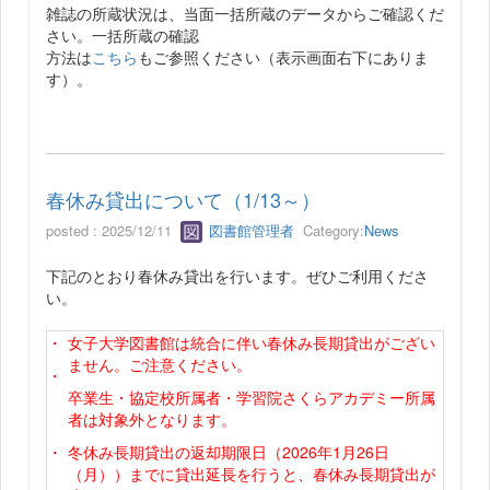
雑誌の所蔵状況は、当面一括所蔵のデータからご確認くだ
さい。一括所蔵の確認
方法は
こちら
もご参照ください（表示画面右下にありま
す）。
春休み貸出について（1/13～）
posted : 2025/12/11
図書館管理者
Category:
News
下記のとおり春休み貸出を行います。ぜひご利用くださ
い。
・
女子大学図書館は統合に伴い春休み長期貸出がござい
ません。ご注意ください。
・
卒業生・協定校所属者・学習院さくらアカデミー所属
者は対象外となります。
・
冬休み長期貸出の返却期限日（2026年1月26日
（月））までに貸出延長を行うと、春休み長期貸出が