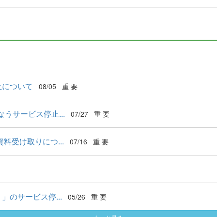
止について
08/05
重 要
うサービス停止...
07/27
重 要
料受け取りにつ...
07/16
重 要
のサービス停...
05/26
重 要