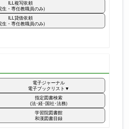
ILL複写依頼
(院生・専任教職員のみ)
ILL貸借依頼
(院生・専任教職員のみ)
電子ジャーナル
電子ブックリスト▼
指定図書検索
(法･経･国社･法務)
学習院図書館
和漢図書目録