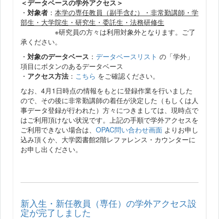
＜データベースの学外アクセス＞
・
対象者
：
本学の専任教員（副手含む）・非常勤講師・学
部生・大学院生・研究生・委託生・法務研修生
※研究員の方々は利用対象外となります。ご了
承ください。
・
対象のデータベース
：
データベースリスト
の「学外」
項目にボタンのあるデータベース
・
アクセス方法
：
こちら
をご確認ください。
なお、4月1日時点の情報をもとに登録作業を行いました
ので、その後に非常勤講師の着任が決定した（もしくは人
事データ登録が行われた）方々につきましては、現時点で
はご利用頂けない状況です。上記の手順で学外アクセスを
ご利用できない場合は、
OPAC問い合わせ画面
よりお申し
込み頂くか、大学図書館2階レファレンス・カウンターに
お申し出ください。
新入生・新任教員（専任）の学外アクセス設
定が完了しました