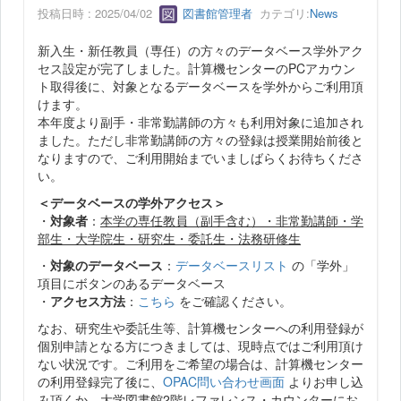
投稿日時 : 2025/04/02
図書館管理者
カテゴリ:
News
新入生・新任教員（専任）の方々のデータベース学外アク
セス設定が完了しました。計算機センターのPCアカウン
ト取得後に、対象となるデータベースを学外からご利用頂
けます。
本年度より副手・非常勤講師の方々も利用対象に追加され
ました。ただし非常勤講師の方々の登録は授業開始前後と
なりますので、ご利用開始までいましばらくお待ちくださ
い。
＜データベースの学外アクセス＞
・
対象者
：
本学の専任教員（副手含む）・非常勤講師・学
部生・大学院生・研究生・委託生・法務研修生
・
対象のデータベース
：
データベースリスト
の「学外」
項目にボタンのあるデータベース
・
アクセス方法
：
こちら
をご確認ください。
なお、研究生や委託生等、計算機センターへの利用登録が
個別申請となる方につきましては、現時点ではご利用頂け
ない状況です。ご利用をご希望の場合は、計算機センター
の利用登録完了後に、
OPAC問い合わせ画面
よりお申し込
み頂くか、大学図書館2階レファレンス・カウンターにお