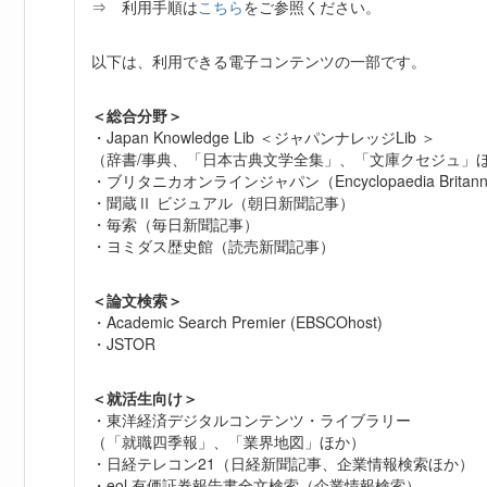
⇒ 利用手順は
こちら
をご参照ください。
以下は、利用できる電子コンテンツの一部です。
＜総合分野＞
・Japan Knowledge Lib ＜ジャパンナレッジLib ＞
（辞書/事典、「日本古典文学全集」、「文庫クセジュ」
・ブリタニカオンラインジャパン（Encyclopaedia Britann
・聞蔵Ⅱ ビジュアル（朝日新聞記事）
・毎索（毎日新聞記事）
・ヨミダス歴史館（読売新聞記事）
＜論文検索＞
・Academic Search Premier (EBSCOhost)
・JSTOR
＜就活生向け＞
・東洋経済デジタルコンテンツ・ライブラリー
（「就職四季報」、「業界地図」ほか）
・日経テレコン21（日経新聞記事、企業情報検索ほか）
・eol 有価証券報告書全文検索（企業情報検索）