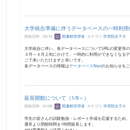
大学統合準備に伴うデータベースの一時利用
投稿日時 : 03/13
図書館管理者
カテゴリ:
学習院女子大
大学統合に伴い、各データベースについてURLの変更等
３月～４月上旬にかけて、一時的に利用ができなくなるデ
ご了承いただけますと幸いです。
各データベースの情報は
データベースNavi
のお知らせをご
延長開館について（1/9～）
投稿日時 : 01/08
図書館管理者
カテゴリ:
学習院女子大
学生の皆さんの試験勉強・レポート作成を応援するため、
通常より閉館時間を1時間延長します。
ぜひ図書館をご活用ください。