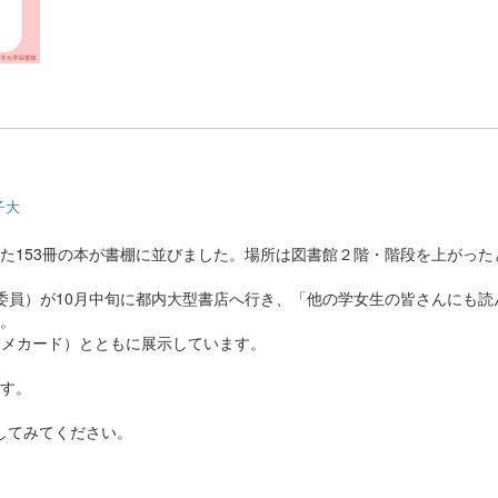
子大
た153冊の本が書棚に並びました。場所は図書館２階・階段を上がった
委員）が10月中旬に都内大型書店へ行き、「他の学女生の皆さんにも
。
スメカード）とともに展示しています。
す。
をしてみてください。