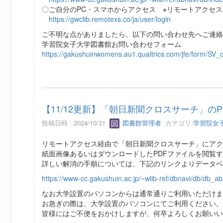
〇ご自分のPC・スマホからアクセス ※リモートアクセ
https://gwclib.remotexs.co/ja/user/login
ご不明な点がありましたら、以下の問い合わせ先へご連絡
学習院女子大学図書館お問い合わせフォーム
https://gakushuinwomens.au1.qualtrics.com/jfe/form/S
【11/12更新】「朝日新聞クロスサーチ」の
投稿日時 : 2024/10/31
図書館管理者
カテゴリ:
学習院女
リモートアクセス経由で「朝日新聞クロスサーチ」にアク
紙面画像あるいはダウンロードしたPDFファイルを閲覧
詳しい解消の手順については、下記のリンクよりデータ
https://www-cc.gakushuin.ac.jp/~wlib-ref/dbnavi/db/db_a
なお大学設置のパソコンからは通常通りご利用いただけま
お急ぎの際は、大学設置のパソコンにてご利用ください。
皆様にはご不便をおかけしますが、何卒よろしくお願いい