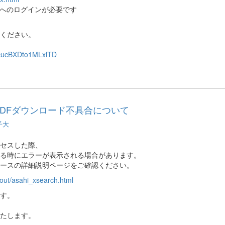
スへのログインが必要です
ください。
V_cucBXDto1MLxlTD
PDFダウンロード不具合について
子大
セスした際、
する時にエラーが表示される場合があります。
ベースの詳細説明ページをご確認ください。
bout/asahi_xsearch.html
す。
たします。