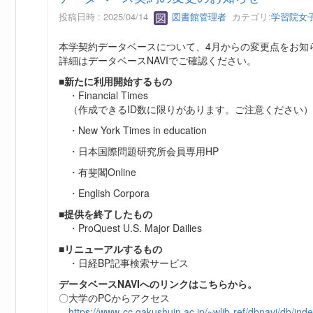
投稿日時 : 2025/04/14
図書館管理者
カテゴリ:
学習院女
本学契約データベースについて、4月からの変更点をお知
詳細はデータベースNAVIでご確認ください。
■新たに利用開始するもの
・Financial Times
（作成できるID数に限りがあります。ご注意ください）
・New York Times in education
・日本国際問題研究所会員専用HP
・有斐閣Online
・English Corpora
■提供を終了したもの
・ProQuest U.S. Major Dailies
■リニューアルするもの
・日経BP記事検索サービス
データベースNAVIへのリンクはこちらから。
〇大学のPCからアクセス
https://www-cc.gakushuin.ac.jp/~wlib-ref/dbnavi/db/inde