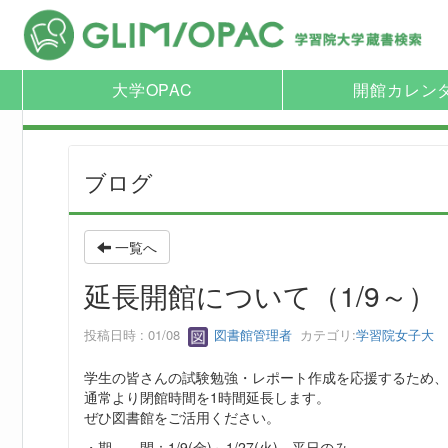
大学OPAC
開館カレン
ブログ
一覧へ
延長開館について（1/9～）
投稿日時 : 01/08
図書館管理者
カテゴリ:
学習院女子大
学生の皆さんの試験勉強・レポート作成を応援するため、
通常より閉館時間を1時間延長します。
ぜひ図書館をご活用ください。
・期 間：1/9(金)～1/27(火) 平日のみ