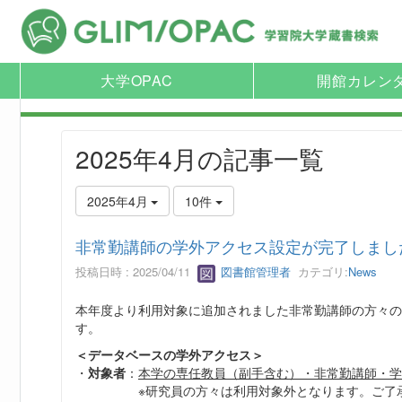
大学OPAC
開館カレン
2025年4月の記事一覧
2025年4月
10件
非常勤講師の学外アクセス設定が完了しまし
投稿日時 : 2025/04/11
図書館管理者
カテゴリ:
News
本年度より利用対象に追加されました非常勤講師の方々の
す。
＜データベースの学外アクセス＞
・
対象者
：
本学の専任教員（副手含む）・非常勤講師・学
※研究員の方々は利用対象外となります。ご了承