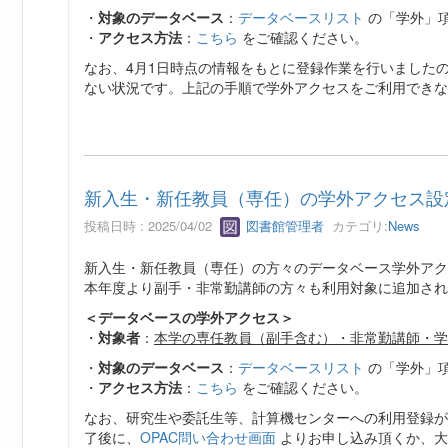
・
対象のデータベース
：
データベースリスト
の「学外」
・
アクセス方法
：
こちら
をご確認ください。
なお、4月1日時点の情報をもとに登録作業を行いました
ない状況です。上記の手順で学外アクセスをご利用できな
新入生・新任教員（専任）の学外アクセス設
投稿日時 : 2025/04/02
図書館管理者
カテゴリ:
News
新入生・新任教員（専任）の方々のデータベース学外アク
本年度より副手・非常勤講師の方々も利用対象に追加され
＜データベースの学外アクセス＞
・
対象者
：
本学の専任教員（副手含む）・非常勤講師・学
・
対象のデータベース
：
データベースリスト
の「学外」
・
アクセス方法
：
こちら
をご確認ください。
なお、研究生や委託生等、計算機センターへの利用登録が
了後に、
OPAC問い合わせ画面
よりお申し込み頂くか、大