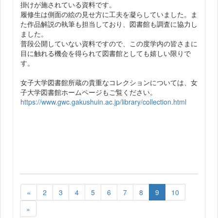
掛けが施されている資料です。
履修生は側面の絵の見せ方に工夫を凝らしていました。ま
た作品解説の執筆も担当しており、図書館も調査に協力し
ました。
普段公開していない資料ですので、この度学内の皆さまに
目に触れる機会を得られて図書館としても嬉しい限りで
す。
女子大学図書館所蔵の貴重なコレクションについては、女
子大学図書館ホームページもご覧ください。
https://www.gwc.gakushuin.ac.jp/library/collection.html
«
2
3
4
5
6
7
8
9
10
»