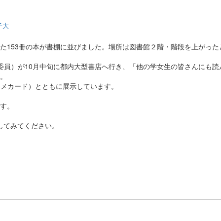
子大
た153冊の本が書棚に並びました。場所は図書館２階・階段を上がった
委員）が10月中旬に都内大型書店へ行き、「他の学女生の皆さんにも
。
スメカード）とともに展示しています。
す。
をしてみてください。