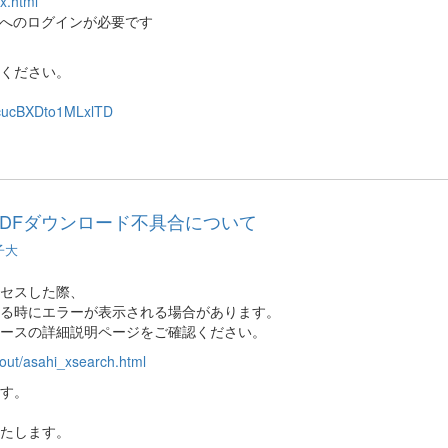
x.html
スへのログインが必要です
ください。
V_cucBXDto1MLxlTD
PDFダウンロード不具合について
子大
セスした際、
する時にエラーが表示される場合があります。
ベースの詳細説明ページをご確認ください。
bout/asahi_xsearch.html
す。
たします。