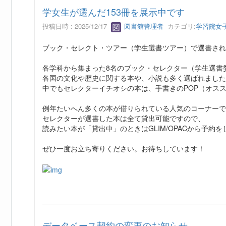
学女生が選んだ153冊を展示中です
投稿日時 : 2025/12/17
図書館管理者
カテゴリ:
学習院女
ブック・セレクト・ツアー（学生選書ツアー）で選書され
各学科から集まった8名のブック・セレクター（学生選書
各国の文化や歴史に関する本や、小説も多く選ばれました
中でもセレクターイチオシの本は、手書きのPOP（オス
例年たいへん多くの本が借りられている人気のコーナーで
セレクターが選書した本は全て貸出可能ですので、
読みたい本が「貸出中」のときはGLIM/OPACから予約
ぜひ一度お立ち寄りください。お待ちしています！
データベース契約の変更のお知らせ