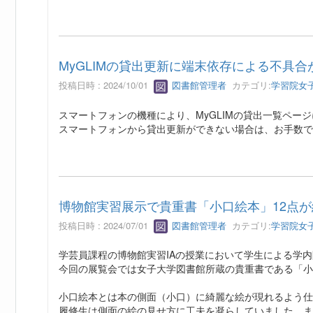
MyGLIMの貸出更新に端末依存による不具
投稿日時 : 2024/10/01
図書館管理者
カテゴリ:
学習院女
スマートフォンの機種により、MyGLIMの貸出一覧ペ
スマートフォンから貸出更新ができない場合は、お手数で
博物館実習展示で貴重書「小口絵本」12点
投稿日時 : 2024/07/01
図書館管理者
カテゴリ:
学習院女
学芸員課程の博物館実習IAの授業において学生による学
今回の展覧会では女子大学図書館所蔵の貴重書である「小
小口絵本とは本の側面（小口）に綺麗な絵が現れるよう仕
履修生は側面の絵の見せ方に工夫を凝らしていました。ま