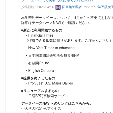
投稿日時 : 2025/04/14
図書館管理者
カテゴリ:
学習院女
本学契約データベースについて、4月からの変更点をお知
詳細はデータベースNAVIでご確認ください。
■新たに利用開始するもの
・Financial Times
（作成できるID数に限りがあります。ご注意ください）
・New York Times in education
・日本国際問題研究所会員専用HP
・有斐閣Online
・English Corpora
■提供を終了したもの
・ProQuest U.S. Major Dailies
■リニューアルするもの
・日経BP記事検索サービス
データベースNAVIへのリンクはこちらから。
〇大学のPCからアクセス