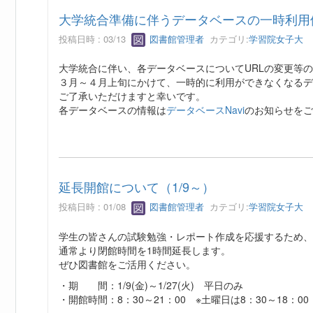
大学統合準備に伴うデータベースの一時利用
投稿日時 : 03/13
図書館管理者
カテゴリ:
学習院女子大
大学統合に伴い、各データベースについてURLの変更等
３月～４月上旬にかけて、一時的に利用ができなくなるデ
ご了承いただけますと幸いです。
各データベースの情報は
データベースNavi
のお知らせをご
延長開館について（1/9～）
投稿日時 : 01/08
図書館管理者
カテゴリ:
学習院女子大
学生の皆さんの試験勉強・レポート作成を応援するため、
通常より閉館時間を1時間延長します。
ぜひ図書館をご活用ください。
・期 間：1/9(金)～1/27(火) 平日のみ
・開館時間：8：30～21：00 ※土曜日は8：30～18：00