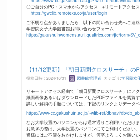
https://www-cc.gakushuin.ac.jp/~wlib-ref/dbnavi/db/inde
〇ご自分のPC・スマホからアクセス ※リモートアクセ
https://gwclib.remotexs.co/ja/user/login
ご不明な点がありましたら、以下の問い合わせ先へご連絡
学習院女子大学図書館お問い合わせフォーム
https://gakushuinwomens.au1.qualtrics.com/jfe/form/S
【11/12更新】「朝日新聞クロスサーチ」の
投稿日時 : 2024/10/31
図書館管理者
カテゴリ:
学習院女
リモートアクセス経由で「朝日新聞クロスサーチ」にアク
紙面画像あるいはダウンロードしたPDFファイルを閲覧
詳しい解消の手順については、下記のリンクよりデータ
https://www-cc.gakushuin.ac.jp/~wlib-ref/dbnavi/db/db_a
なお大学設置のパソコンからは通常通りご利用いただけま
お急ぎの際は、大学設置のパソコンにてご利用ください。
皆様にはご不便をおかけしますが、何卒よろしくお願いい