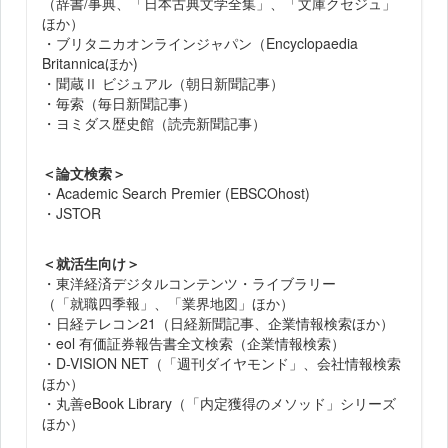
（辞書/事典、「日本古典文学全集」、「文庫クセジュ」
ほか）
・ブリタニカオンラインジャパン（Encyclopaedia
Britannicaほか)
・聞蔵Ⅱ ビジュアル（朝日新聞記事）
・毎索（毎日新聞記事）
・ヨミダス歴史館（読売新聞記事）
＜論文検索＞
・Academic Search Premier (EBSCOhost)
・JSTOR
＜就活生向け＞
・東洋経済デジタルコンテンツ・ライブラリー
（「就職四季報」、「業界地図」ほか）
・日経テレコン21（日経新聞記事、企業情報検索ほか）
・eol 有価証券報告書全文検索（企業情報検索）
・D-VISION NET（「週刊ダイヤモンド」、会社情報検索
ほか）
・丸善eBook Library（「内定獲得のメソッド」シリーズ
ほか）