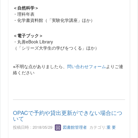
＜自然科学＞
・理科年表
・化学書資料館（「実験化学講座」ほか）
＜電子ブック＞
・丸善eBook Library
（「シリーズ大学生の学びをつくる」ほか）
※不明な点がありましたら、
問い合わせフォーム
よりご連
絡ください
OPACで予約や貸出更新ができない場合につ
いて
投稿日時 : 2018/05/29
図書館管理者
カテゴリ:
重 要