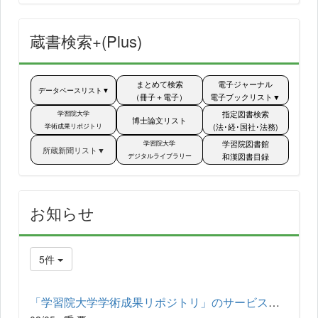
蔵書検索+(Plus)
まとめて検索
電子ジャーナル
データベースリスト▼
（冊子＋電子）
電子ブックリスト▼
指定図書検索
学習院大学
博士論文リスト
(法･経･国社･法務)
学術成果リポジトリ
学習院図書館
学習院大学
所蔵新聞リスト▼
和漢図書目録
デジタルライブラリー
お知らせ
5件
「学習院大学学術成果リポジトリ」のサービス停止について