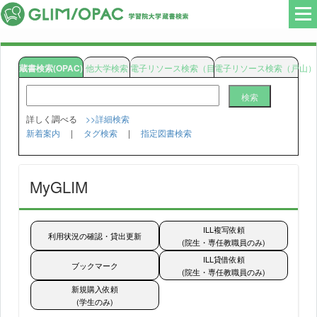
蔵書検索(OPAC)
他大学検索
電子リソース検索（目白）
電子リソース検索（戸山）
検索
詳しく調べる
>>詳細検索
新着案内
|
タグ検索
|
指定図書検索
検索
検索
検索
MyGLIM
ILL複写依頼
利用状況の確認・貸出更新
(院生・専任教職員のみ)
ILL貸借依頼
ブックマーク
(院生・専任教職員のみ)
新規購入依頼
(学生のみ)