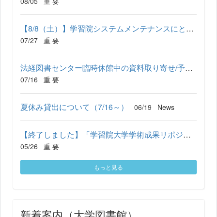
08/05
重 要
【8/8（土）】学習院システムメンテナンスにともなうサービス停止...
07/27
重 要
法経図書センター臨時休館中の資料取り寄せ/予約資料受け取りにつ...
07/16
重 要
夏休み貸出について（7/16～）
06/19
News
【終了しました】「学習院大学学術成果リポジトリ」のサービス停...
05/26
重 要
もっと見る
新着案内（大学図書館）