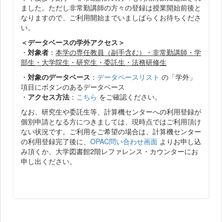
ました。ただし非常勤講師の方々の登録は授業開始前後と
なりますので、ご利用開始までいましばらくお待ちくださ
い。
＜データベースの学外アクセス＞
・
対象者
：
本学の専任教員（副手含む）・非常勤講師・学
部生・大学院生・研究生・委託生・法務研修生
・
対象のデータベース
：
データベースリスト
の「学外」
項目にボタンのあるデータベース
・
アクセス方法
：
こちら
をご確認ください。
なお、研究生や委託生等、計算機センターへの利用登録が
個別申請となる方につきましては、現時点ではご利用頂け
ない状況です。ご利用をご希望の場合は、計算機センター
の利用登録完了後に、
OPAC問い合わせ画面
よりお申し込
み頂くか、大学図書館2階レファレンス・カウンターにお
申し出ください。