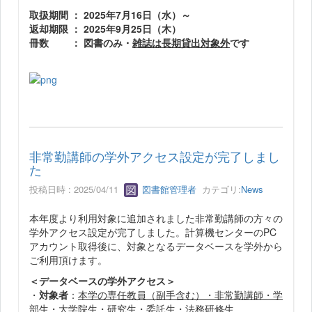
取扱期間 ： 2025年7月16日（水）～
返却期限 ： 2025年9月25日（木）
冊数 ： 図書のみ・
雑誌は長期貸出対象外
です
非常勤講師の学外アクセス設定が完了しまし
た
投稿日時 : 2025/04/11
図書館管理者
カテゴリ:
News
本年度より利用対象に追加されました非常勤講師の方々の
学外アクセス設定が完了しました。計算機センターのPC
アカウント取得後に、対象となるデータベースを学外から
ご利用頂けます。
＜データベースの学外アクセス＞
・
対象者
：
本学の専任教員（副手含む）・非常勤講師・学
部生・大学院生・研究生・委託生・法務研修生